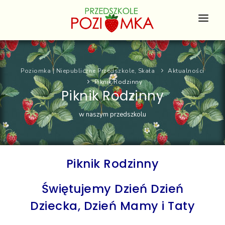
O NAS
Poziomka | Niepubliczne Przedszkole, Skała
Aktualności
DLA RODZICA
Piknik Rodzinny
Piknik Rodzinny
EDUKACJA
w naszym przedszkolu
OFERTA
ZAPISY
Piknik Rodzinny
KONTAKT
Świętujemy Dzień Dzień
Dziecka, Dzień Mamy i Taty